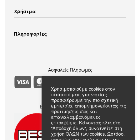
Λευκές Συσκευές
Χρήσιμα
Οικιακός Εξοπλισμός
Εικόνα – Ήχος
Λευκά Είδη
Τρόποι Αποστολής
Πληροφορίες
Ενδύματα
Τρόποι Πληρωμής
Πολιτική Επιστροφών
Πολιτική Απορρήτου
Συχνές Ερωτήσεις
Όροι & Προϋποθέσεις
Σχετικά με εμάς
Επικοινωνία
Ασφαλείς Πληρωμές
Χρησιμοποιούμε cookies στον
ιστότοπό μας για να σας
προσφέρουμε την πιο σχετική
εμπειρία, απομνημονεύοντας τις
Επίσημο Μέλος Best Electric
προτιμήσεις σας και
επαναλαμβανόμενες
επισκέψεις. Κάνοντας κλικ στο
"Αποδοχή όλων", συναινείτε στη
χρήση ΟΛΩΝ των cookies. Ωστόσο,
μπορείτε να επισκεφτείτε τις