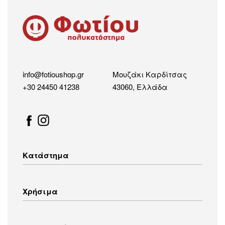
info@fotioushop.gr
Μουζάκι Καρδίτσας
+30 24450 41238
43060, Ελλάδα
Κατάστημα
Λευκές Συσκευές
Χρήσιμα
Οικιακός Εξοπλισμός
Εικόνα – Ήχος
Λευκά Είδη
Τρόποι Αποστολής