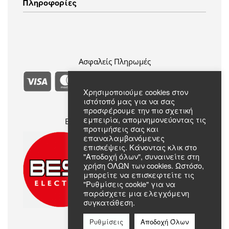
Πληροφορίες
Ενδύματα
Τρόποι Πληρωμής
Πολιτική Επιστροφών
Πολιτική Απορρήτου
Συχνές Ερωτήσεις
Όροι & Προϋποθέσεις
Σχετικά με εμάς
Επικοινωνία
Ασφαλείς Πληρωμές
Χρησιμοποιούμε cookies στον
ιστότοπό μας για να σας
προσφέρουμε την πιο σχετική
εμπειρία, απομνημονεύοντας τις
Επίσημο Μέλος Best Electric
προτιμήσεις σας και
επαναλαμβανόμενες
επισκέψεις. Κάνοντας κλικ στο
"Αποδοχή όλων", συναινείτε στη
χρήση ΟΛΩΝ των cookies. Ωστόσο,
μπορείτε να επισκεφτείτε τις
"Ρυθμίσεις cookie" για να
παράσχετε μια ελεγχόμενη
συγκατάθεση.
Ρυθμίσεις
Αποδοχή Όλων