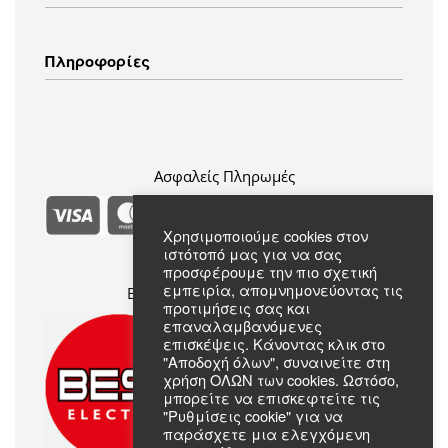
Εικόνα – Ήχος
Λευκά Είδη
Τρόποι Αποστολής
Πληροφορίες
Ενδύματα
Τρόποι Πληρωμής
Πολιτική Επιστροφών
Πολιτική Απορρήτου
Συχνές Ερωτήσεις
Όροι & Προϋποθέσεις
Σχετικά με εμάς
Επικοινωνία
Ασφαλείς Πληρωμές
Χρησιμοποιούμε cookies στον
ιστότοπό μας για να σας
προσφέρουμε την πιο σχετική
εμπειρία, απομνημονεύοντας τις
Επίσημο Μέλος Best Electric
προτιμήσεις σας και
επαναλαμβανόμενες
επισκέψεις. Κάνοντας κλικ στο
"Αποδοχή όλων", συναινείτε στη
χρήση ΟΛΩΝ των cookies. Ωστόσο,
μπορείτε να επισκεφτείτε τις
"Ρυθμίσεις cookie" για να
παράσχετε μια ελεγχόμενη