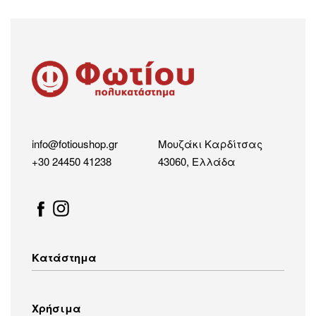
info@fotioushop.gr
Μουζάκι Καρδίτσας
+30 24450 41238
43060, Ελλάδα
Κατάστημα
Λευκές Συσκευές
Χρήσιμα
Οικιακός Εξοπλισμός