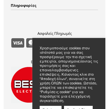
Λευκά Είδη
Τρόποι Αποστολής
Πληροφορίες
Ενδύματα
Τρόποι Πληρωμής
Πολιτική Επιστροφών
Πολιτική Απορρήτου
Συχνές Ερωτήσεις
Όροι & Προϋποθέσεις
Σχετικά με εμάς
Επικοινωνία
Ασφαλείς Πληρωμές
Χρησιμοποιούμε cookies στον
ιστότοπό μας για να σας
προσφέρουμε την πιο σχετική
εμπειρία, απομνημονεύοντας τις
Επίσημο Μέλος Best Electric
προτιμήσεις σας και
επαναλαμβανόμενες
επισκέψεις. Κάνοντας κλικ στο
"Αποδοχή όλων", συναινείτε στη
χρήση ΟΛΩΝ των cookies. Ωστόσο,
μπορείτε να επισκεφτείτε τις
"Ρυθμίσεις cookie" για να
παράσχετε μια ελεγχόμενη
συγκατάθεση.