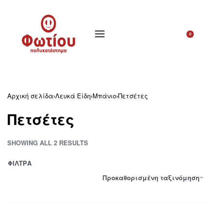
0
Αρχική σελίδα
›
Λευκά Είδη
›
Μπάνιο
›
Πετσέτες
Πετσέτες
SHOWING ALL 2 RESULTS
ΦΙΛΤΡΑ
Προκαθορισμένη ταξινόμηση