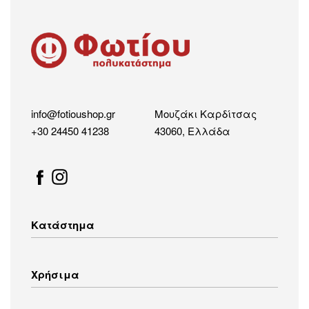
info@fotioushop.gr
Μουζάκι Καρδίτσας
+30 24450 41238
43060, Ελλάδα
Κατάστημα
Λευκές Συσκευές
Χρήσιμα
Οικιακός Εξοπλισμός
Εικόνα – Ήχος