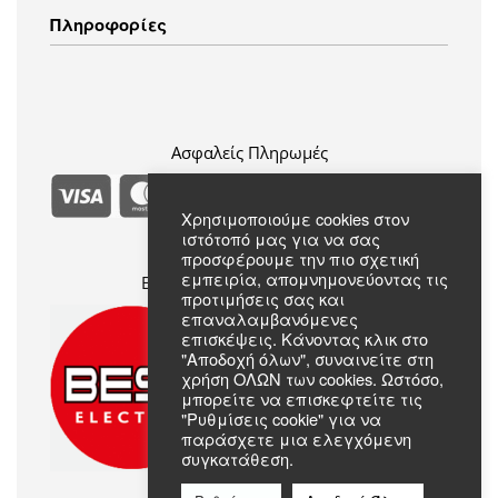
Λευκά Είδη
Τρόποι Αποστολής
Πληροφορίες
Ενδύματα
Τρόποι Πληρωμής
Πολιτική Επιστροφών
Πολιτική Απορρήτου
Συχνές Ερωτήσεις
Όροι & Προϋποθέσεις
Σχετικά με εμάς
Επικοινωνία
Ασφαλείς Πληρωμές
Χρησιμοποιούμε cookies στον
ιστότοπό μας για να σας
προσφέρουμε την πιο σχετική
εμπειρία, απομνημονεύοντας τις
Επίσημο Μέλος Best Electric
προτιμήσεις σας και
επαναλαμβανόμενες
επισκέψεις. Κάνοντας κλικ στο
"Αποδοχή όλων", συναινείτε στη
χρήση ΟΛΩΝ των cookies. Ωστόσο,
μπορείτε να επισκεφτείτε τις
"Ρυθμίσεις cookie" για να
παράσχετε μια ελεγχόμενη
συγκατάθεση.