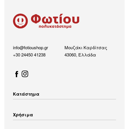
info@fotioushop.gr
Μουζάκι Καρδίτσας
+30 24450 41238
43060, Ελλάδα
Κατάστημα
Λευκές Συσκευές
Χρήσιμα
Οικιακός Εξοπλισμός
Εικόνα – Ήχος