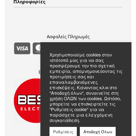
Πληροφορίες
Ενδύματα
Τρόποι Πληρωμής
Πολιτική Επιστροφών
Πολιτική Απορρήτου
Συχνές Ερωτήσεις
Όροι & Προϋποθέσεις
Σχετικά με εμάς
Επικοινωνία
Ασφαλείς Πληρωμές
Χρησιμοποιούμε cookies στον
ιστότοπό μας για να σας
προσφέρουμε την πιο σχετική
εμπειρία, απομνημονεύοντας τις
Επίσημο Μέλος Best Electric
προτιμήσεις σας και
επαναλαμβανόμενες
επισκέψεις. Κάνοντας κλικ στο
"Αποδοχή όλων", συναινείτε στη
χρήση ΟΛΩΝ των cookies. Ωστόσο,
μπορείτε να επισκεφτείτε τις
"Ρυθμίσεις cookie" για να
παράσχετε μια ελεγχόμενη
συγκατάθεση.
Ρυθμίσεις
Αποδοχή Όλων