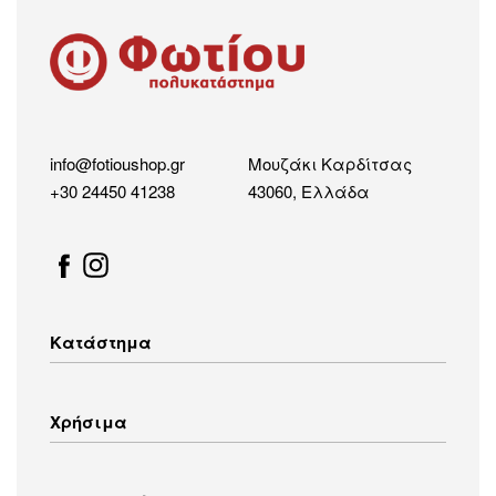
info@fotioushop.gr
Μουζάκι Καρδίτσας
+30 24450 41238
43060, Ελλάδα
Κατάστημα
Λευκές Συσκευές
Χρήσιμα
Οικιακός Εξοπλισμός
Εικόνα – Ήχος
Λευκά Είδη
Τρόποι Αποστολής