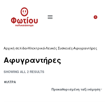
0
Αρχική σελίδα
›
Ηλεκτρικά
›
Λευκές Συσκευές
›
Αφυγραντήρες
Αφυγραντήρες
SHOWING ALL 2 RESULTS
ΦΙΛΤΡΑ
Προκαθορισμένη ταξινόμηση