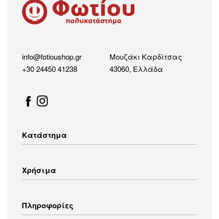
info@fotioushop.gr
Μουζάκι Καρδίτσας
+30 24450 41238
43060, Ελλάδα
Κατάστημα
Λευκές Συσκευές
Χρήσιμα
Οικιακός Εξοπλισμός
Εικόνα – Ήχος
Λευκά Είδη
Τρόποι Αποστολής
Πληροφορίες
Ενδύματα
Τρόποι Πληρωμής