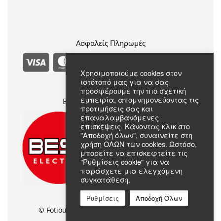
Πολιτική Επιστροφών
Πολιτική Απορρήτου
Συχνές Ερωτήσεις
Όροι & Προϋποθέσεις
Σχετικά με εμάς
Επικοινωνία
Ασφαλείς Πληρωμές
Χρησιμοποιούμε cookies στον
ιστότοπό μας για να σας
προσφέρουμε την πιο σχετική
εμπειρία, απομνημονεύοντας τις
Επίσημο Μέλος Best Electric
προτιμήσεις σας και
επαναλαμβανόμενες
επισκέψεις. Κάνοντας κλικ στο
"Αποδοχή όλων", συναινείτε στη
χρήση ΟΛΩΝ των cookies. Ωστόσο,
μπορείτε να επισκεφτείτε τις
"Ρυθμίσεις cookie" για να
παράσχετε μια ελεγχόμενη
συγκατάθεση.
Ρυθμίσεις
Αποδοχή Όλων
© Fotiou Shop //
Web Design
by Wdesign.gr