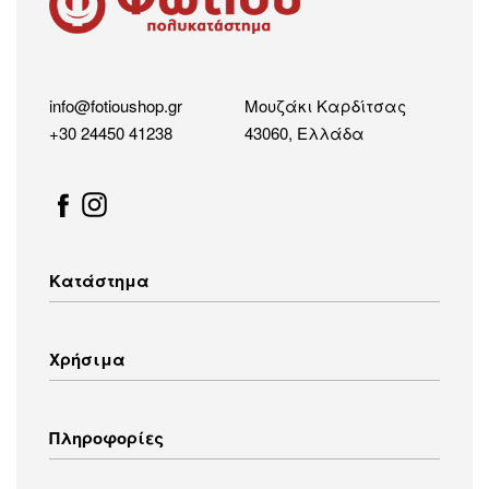
info@fotioushop.gr
Μουζάκι Καρδίτσας
+30 24450 41238
43060, Ελλάδα
Κατάστημα
Λευκές Συσκευές
Χρήσιμα
Οικιακός Εξοπλισμός
Εικόνα – Ήχος
Λευκά Είδη
Τρόποι Αποστολής
Πληροφορίες
Ενδύματα
Τρόποι Πληρωμής
Πολιτική Επιστροφών