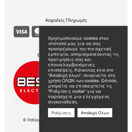
Πολιτική Απορρήτου
Συχνές Ερωτήσεις
Όροι & Προϋποθέσεις
Σχετικά με εμάς
Επικοινωνία
Ασφαλείς Πληρωμές
Χρησιμοποιούμε cookies στον
ιστότοπό μας για να σας
προσφέρουμε την πιο σχετική
εμπειρία, απομνημονεύοντας τις
Επίσημο Μέλος Best Electric
προτιμήσεις σας και
επαναλαμβανόμενες
επισκέψεις. Κάνοντας κλικ στο
"Αποδοχή όλων", συναινείτε στη
χρήση ΟΛΩΝ των cookies. Ωστόσο,
μπορείτε να επισκεφτείτε τις
"Ρυθμίσεις cookie" για να
παράσχετε μια ελεγχόμενη
συγκατάθεση.
Ρυθμίσεις
Αποδοχή Όλων
© Fotiou Shop //
Web Design
by Wdesign.gr