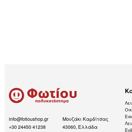
Κ
Λε
Οικ
Εικ
info@fotioushop.gr
Μουζάκι Καρδίτσας
Λευ
+30 24450 41238
43060, Ελλάδα
Εν