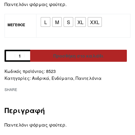
Παντελόνι φόρμας φούτερ.
L
M
S
XL
XXL
ΜΕΓΕΘΟΣ
Προσθήκη στο καλάθι
8523
Alternative:
Κατηγορίες:
Ανδρικά
,
Ενδύματα
,
Παντελόνια
SHARE
Περιγραφή
Παντελόνι φόρμας φούτερ.