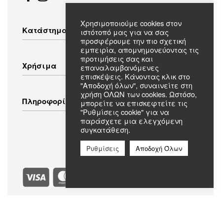
Χρησιμοποιούμε cookies στον
Κατάστημα
ιστότοπό μας για να σας
προσφέρουμε την πιο σχετική
εμπειρία, απομνημονεύοντας τις
Λευκές Συσκευές
προτιμήσεις σας και
Χρήσιμα
επαναλαμβανόμενες
Οικιακός Εξοπλισμός
επισκέψεις. Κάνοντας κλικ στο
Εικόνα – Ήχος
"Αποδοχή όλων", συναινείτε στη
Λευκά Είδη
Τρόποι Αποστολής
χρήση ΟΛΩΝ των cookies. Ωστόσο,
Πληροφορίες
μπορείτε να επισκεφτείτε τις
Ενδύματα
Τρόποι Πληρωμής
"Ρυθμίσεις cookie" για να
Πολιτική Επιστροφών
παράσχετε μια ελεγχόμενη
Πολιτική Απορρήτου
Συχνές Ερωτήσεις
συγκατάθεση.
Όροι & Προϋποθέσεις
Σχετικά με εμάς
Ρυθμίσεις
Αποδοχή Όλων
Επικοινωνία
Ασφαλείς Πληρωμές
Επίσημο Μέλος Best Electric