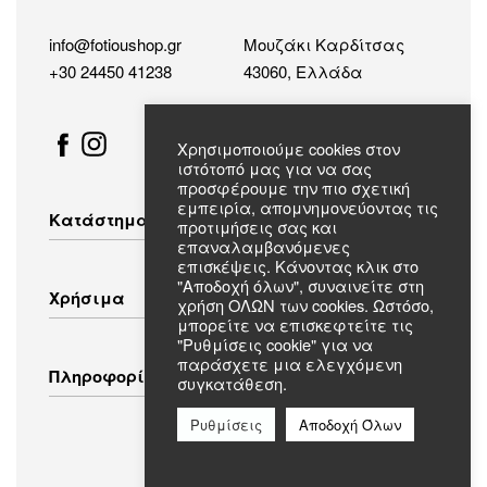
info@fotioushop.gr
Μουζάκι Καρδίτσας
+30 24450 41238
43060, Ελλάδα
Χρησιμοποιούμε cookies στον
ιστότοπό μας για να σας
προσφέρουμε την πιο σχετική
εμπειρία, απομνημονεύοντας τις
Κατάστημα
προτιμήσεις σας και
επαναλαμβανόμενες
επισκέψεις. Κάνοντας κλικ στο
Λευκές Συσκευές
"Αποδοχή όλων", συναινείτε στη
Χρήσιμα
χρήση ΟΛΩΝ των cookies. Ωστόσο,
Οικιακός Εξοπλισμός
μπορείτε να επισκεφτείτε τις
Εικόνα – Ήχος
"Ρυθμίσεις cookie" για να
Λευκά Είδη
Τρόποι Αποστολής
παράσχετε μια ελεγχόμενη
Πληροφορίες
Ενδύματα
συγκατάθεση.
Τρόποι Πληρωμής
Πολιτική Επιστροφών
Ρυθμίσεις
Αποδοχή Όλων
Πολιτική Απορρήτου
Συχνές Ερωτήσεις
Όροι & Προϋποθέσεις
Σχετικά με εμάς
Επικοινωνία