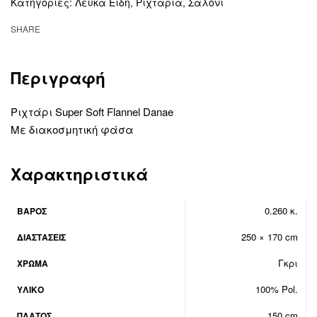
Κατηγορίες:
Λευκά Είδη
,
Ριχτάρια
,
Σαλόνι
SHARE
Περιγραφή
Ριχτάρι Super Soft Flannel Danae
Με διακοσμητική φάσα
Χαρακτηριστικά
0.260 κ.
ΒΆΡΟΣ
250 × 170 cm
ΔΙΑΣΤΆΣΕΙΣ
Γκρι
ΧΡΩΜΑ
100% Pol.
ΥΛΙΚΟ
150 cm
ΠΛΑΤΟΣ