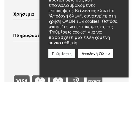
επαναλαμβανόμενες
Λευκές Συσκευές
επισκέψεις. Κάνοντας κλικ στο
Χρήσιμα
"Αποδοχή όλων", συναινείτε στη
Οικιακός Εξοπλισμός
χρήση ΟΛΩΝ των cookies. Ωστόσο,
Εικόνα – Ήχος
μπορείτε να επισκεφτείτε τις
Λευκά Είδη
Τρόποι Αποστολής
"Ρυθμίσεις cookie" για να
Πληροφορίες
Ενδύματα
παράσχετε μια ελεγχόμενη
Τρόποι Πληρωμής
συγκατάθεση.
Πολιτική Επιστροφών
Πολιτική Απορρήτου
Συχνές Ερωτήσεις
Ρυθμίσεις
Αποδοχή Όλων
Όροι & Προϋποθέσεις
Σχετικά με εμάς
Επικοινωνία
Ασφαλείς Πληρωμές
Επίσημο Μέλος Best Electric