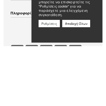
μπορείτε να επισκεφτείτε τις
Εικόνα – Ήχος
"Ρυθμίσεις cookie" για να
Λευκά Είδη
Τρόποι Αποστολής
παράσχετε μια ελεγχόμενη
Πληροφορίες
Ενδύματα
συγκατάθεση.
Τρόποι Πληρωμής
Πολιτική Επιστροφών
Ρυθμίσεις
Αποδοχή Όλων
Πολιτική Απορρήτου
Συχνές Ερωτήσεις
Όροι & Προϋποθέσεις
Σχετικά με εμάς
Επικοινωνία
Ασφαλείς Πληρωμές
Επίσημο Μέλος Best Electric