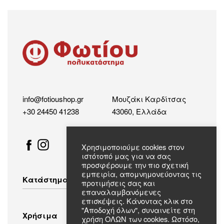
info@fotioushop.gr
Μουζάκι Καρδίτσας
+30 24450 41238
43060, Ελλάδα
Χρησιμοποιούμε cookies στον
ιστότοπό μας για να σας
προσφέρουμε την πιο σχετική
εμπειρία, απομνημονεύοντας τις
Κατάστημα
προτιμήσεις σας και
επαναλαμβανόμενες
επισκέψεις. Κάνοντας κλικ στο
Λευκές Συσκευές
"Αποδοχή όλων", συναινείτε στη
Χρήσιμα
χρήση ΟΛΩΝ των cookies. Ωστόσο,
Οικιακός Εξοπλισμός