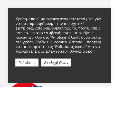
Πληροφορίες
Χρησιμοποιούμε cookies στον ιστότοπό μας για
να σας προσφέρουμε την πιο σχετική
Συχνές Ερωτήσεις
εμπειρία, απομνημονεύοντας τις προτιμήσεις
Σχετικά με εμάς
σας και επαναλαμβανόμενες επισκέψεις.
Επικοινωνία
Κάνοντας κλικ στο "Αποδοχή όλων", συναινείτε
στη χρήση ΟΛΩΝ των cookies. Ωστόσο, μπορείτε
να επισκεφτείτε τις "Ρυθμίσεις cookie" για να
παράσχετε μια ελεγχόμενη συγκατάθεση.
Ρυθμίσεις
Αποδοχή Όλων
c