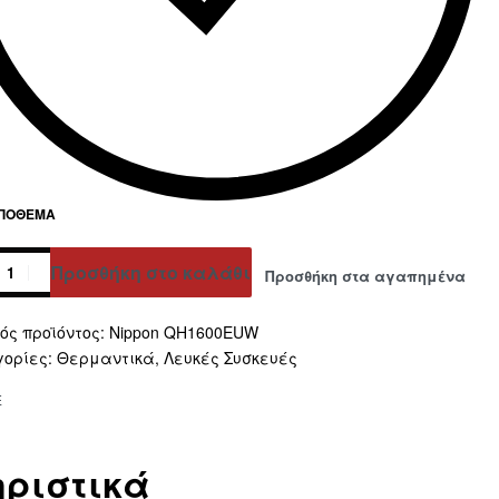
ΑΠΌΘΕΜΑ
Προσθήκη στο καλάθι
Προσθήκη στα αγαπημένα
ative:
Nippon QH1600EUW
γορίες:
Θερμαντικά
,
Λευκές Συσκευές
E
ριστικά