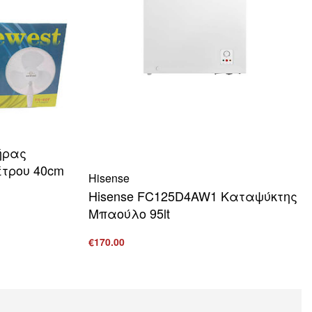
ήρας
τρου 40cm
Hisense
Hisense FC125D4AW1 Καταψύκτης
Μπαούλο 95lt
ΒΟΛΗ
€
170.00
Προσθήκη στο καλάθι
ΠΡΟΒΟΛΗ