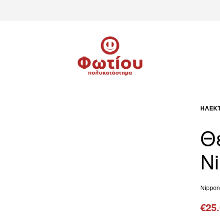
ΗΛΕΚΤ
Θ
N
Nippon
€
25