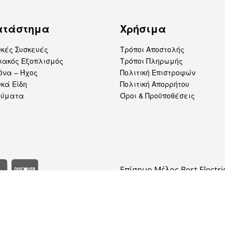
ατάστημα
Χρήσιμα
υκές Συσκευές
Τρόποι Αποστολής
ιακός Εξοπλισμός
Τρόποι Πληρωμής
όνα – Ήχος
Πολιτική Επιστροφών
κά Είδη
Πολιτική Απορρήτου
δύματα
Όροι & Προϋποθέσεις
Επίσημο Μέλος Best Electri