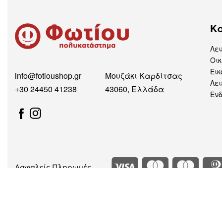
Κ
Λε
Οικ
Εικ
info@fotioushop.gr
Μουζάκι Καρδίτσας
Λευ
+30 24450 41238
43060, Ελλάδα
Εν
Ασφαλείς Πληρωμές