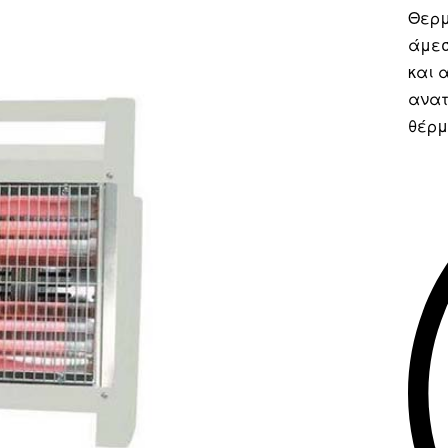
Θερμ
άμεσ
και 
ανατ
θέρμ