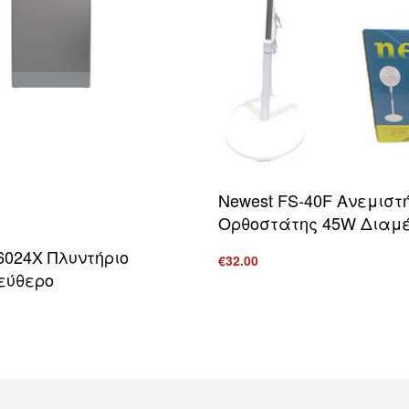
Newest FS-40F Ανεμιστ
Ορθοστάτης 45W Διαμέ
6024X Πλυντήριο
€
32.00
εύθερο
Προσθήκη στο καλάθι
ΠΡΟ
ο καλάθι
ΠΡΟΒΟΛΗ