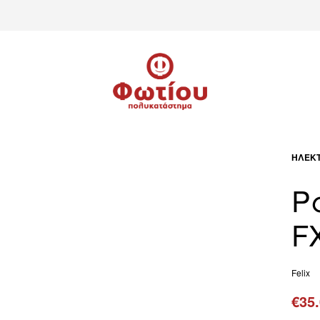
ΗΛΕΚΤ
Ρ
F
Felix
€
35