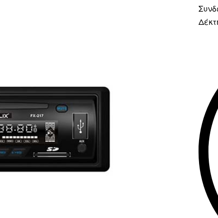
Συνδ
Δέκτ