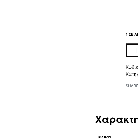
1 ΣΕ 
Altern
Κατη
SHAR
Χαρακτη
ΒΆΡΟΣ