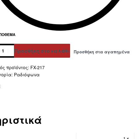
ΑΠΌΘΕΜΑ
Προσθήκη στο καλάθι
Προσθήκη στα αγαπημένα
ative:
FX-217
γορία:
Ραδιόφωνα
E
ριστικά
1 κ.