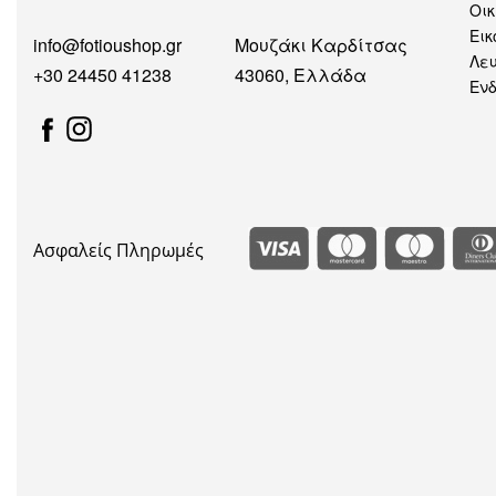
Οικ
Εικ
info@fotioushop.gr
Μουζάκι Καρδίτσας
Λευ
+30 24450 41238
43060, Ελλάδα
Εν
Ασφαλείς Πληρωμές