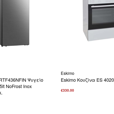
Eskimo
 RTF436NFIN Ψυγείο
Eskimo Κουζίνα ES 402
lt NoFrost Inox
€
330.00
κ.
Προσθήκη στο καλάθι
ΠΡΟ
ο καλάθι
ΠΡΟΒΟΛΗ