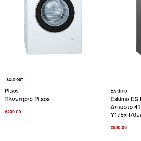
SOLD OUT
Pitsos
Eskimo
Πλυντήριο Pitsos
Eskimo ES
Δίπορτο 415
€
400.00
Υ178xΠ70ε
Διαβάστε περισσότερα
ΠΡΟΒΟΛΗ
€
600.00
Προσθήκη στ