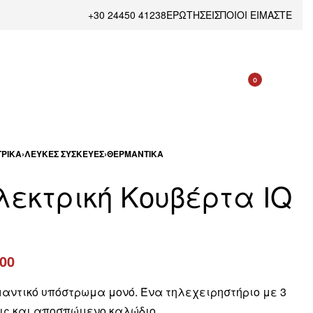
+30 24450 41238
ΕΡΩΤΗΣΕΙΣ
ΠΟΙΟΙ ΕΙΜΑΣΤΕ
0
ΡΙΚΆ
›
ΛΕΥΚΈΣ ΣΥΣΚΕΥΈΣ
›
ΘΕΡΜΑΝΤΙΚΆ
λεκτρική Κουβέρτα IQ
.00
αντικό υπόστρωμα μονό. Ένα τηλεχειρηστήριο
με 3
ις
και αποσπώμενο
καλώδιο.