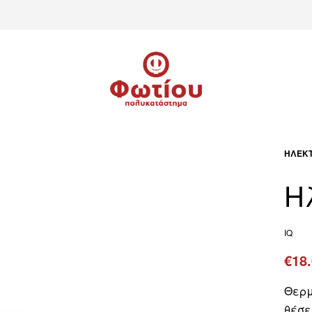
ΗΛΕΚΤ
Η
IQ
€
18
Θερμ
θέσε