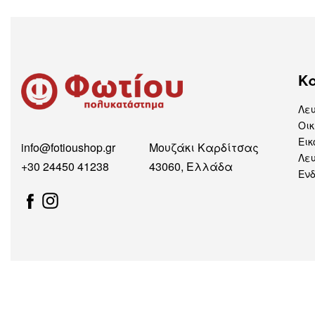
Κ
Λε
Οικ
Εικ
info@fotioushop.gr
Μουζάκι Καρδίτσας
Λευ
+30 24450 41238
43060, Ελλάδα
Εν
Ασφαλείς Πληρωμές