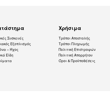
ατάστημα
Χρήσιμα
υκές Συσκευές
Τρόποι Αποστολής
ιακός Εξοπλισμός
Τρόποι Πληρωμής
όνα – Ήχος
Πολιτική Επιστροφών
κά Είδη
Πολιτική Απορρήτου
δύματα
Όροι & Προϋποθέσεις
Επίσημο Μέλος Best Electri