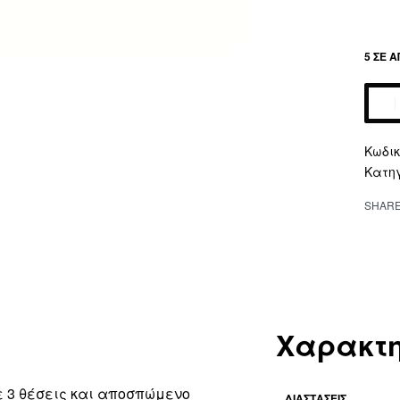
5 ΣΕ 
Altern
Κατη
SHAR
Χαρακτη
 3 θέσεις
και αποσπώμενο
ΔΙΑΣΤΆΣΕΙΣ