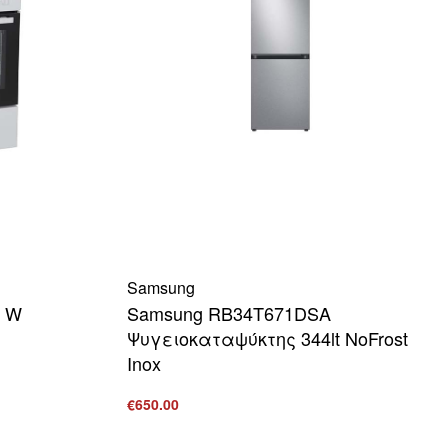
Samsung
0 W
Samsung RB34T671DSA
Ψυγειοκαταψύκτης 344lt NoFrost
Inox
ΒΟΛΗ
€
650.00
Προσθήκη στο καλάθι
ΠΡΟΒΟΛΗ