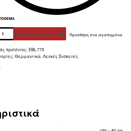
ΑΠΌΘΕΜΑ
Προσθήκη στο καλάθι
Προσθήκη στα αγαπημένα
ative:
EBL-775
γορίες:
Θερμαντικά
,
Λευκές Συσκευές
E
ριστικά
150 × 80 cm