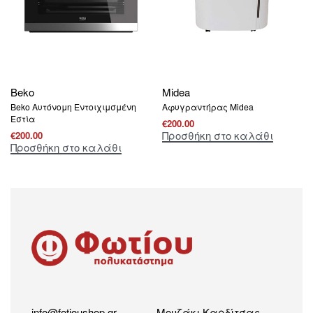
Beko
Midea
Beko Aυτόνομη Eντοιχιμσμένη
Αφυγραντήρας Midea
Εστία
€
200.00
Προσθήκη στο καλάθι
€
200.00
Προσθήκη στο καλάθι
info@fotioushop.gr
Μουζάκι Καρδίτσας