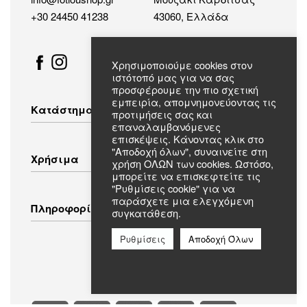
+30 24450 41238
43060, Ελλάδα
Χρησιμοποιούμε cookies στον
ιστότοπό μας για να σας
προσφέρουμε την πιο σχετική
εμπειρία, απομνημονεύοντας τις
Κατάστημα
προτιμήσεις σας και
επαναλαμβανόμενες
επισκέψεις. Κάνοντας κλικ στο
Λευκές Συσκευές
"Αποδοχή όλων", συναινείτε στη
Χρήσιμα
χρήση ΟΛΩΝ των cookies. Ωστόσο,
Οικιακός Εξοπλισμός
μπορείτε να επισκεφτείτε τις
Εικόνα – Ήχος
"Ρυθμίσεις cookie" για να
Λευκά Είδη
Τρόποι Αποστολής
παράσχετε μια ελεγχόμενη
Πληροφορίες
Ενδύματα
συγκατάθεση.
Τρόποι Πληρωμής
Πολιτική Επιστροφών
Ρυθμίσεις
Αποδοχή Όλων
Πολιτική Απορρήτου
Συχνές Ερωτήσεις
Όροι & Προϋποθέσεις
Σχετικά με εμάς
Επικοινωνία
Ασφαλείς Πληρωμές