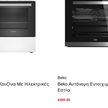
Beko
Κουζίνα Με Ηλεκτρικές
Beko Aυτόνομη Eντοιχι
Εστία
€
200.00
ο καλάθι
Προσθήκη στο καλάθι
ΠΡΟΒΟΛΗ
ΠΡΟ