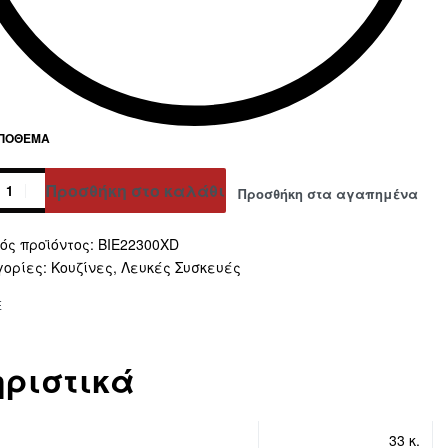
ΑΠΌΘΕΜΑ
Προσθήκη στο καλάθι
Προσθήκη στα αγαπημένα
ative:
BIE22300XD
γορίες:
Κουζίνες
,
Λευκές Συσκευές
E
ριστικά
33 κ.