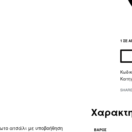
1 ΣΕ 
Altern
Κατη
SHAR
Χαρακτη
δωτο ατσάλι με υποβοήθηση
ΒΆΡΟΣ