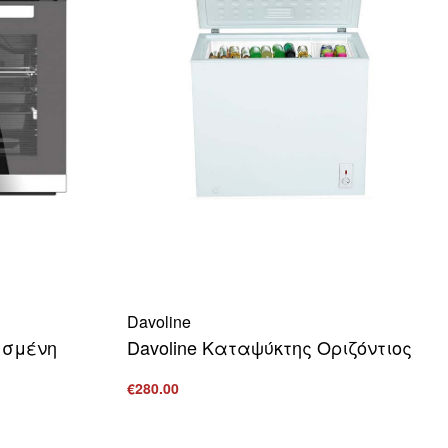
Davoline
μσμένη
Davoline Καταψύκτης Οριζόντιος
€
280.00
Προσθήκη στο καλάθι
ΠΡΟΒΟΛΗ
ΒΟΛΗ