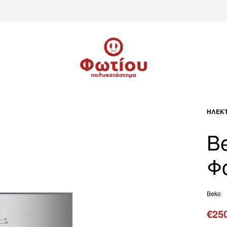
ΗΛΕΚΤ
B
Φ
Beko
€
25