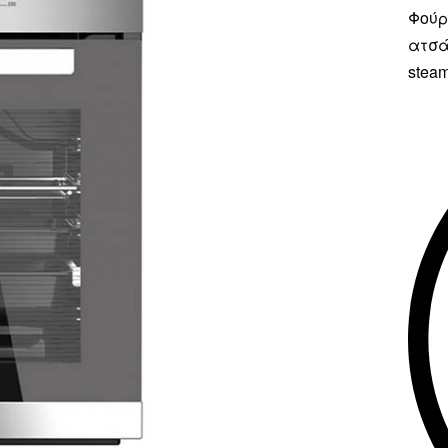
Φούρ
ατσά
steam