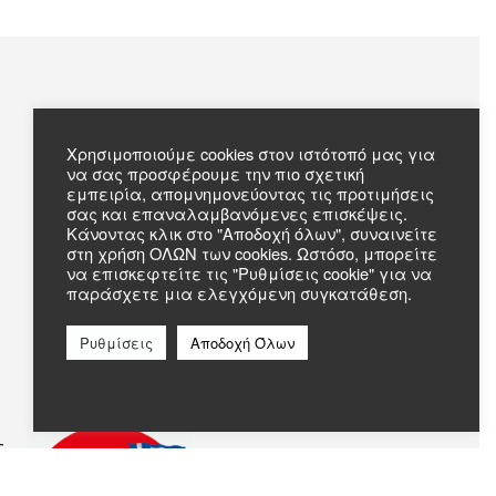
Πληροφορίες
Χρησιμοποιούμε cookies στον ιστότοπό μας για
να σας προσφέρουμε την πιο σχετική
Συχνές Ερωτήσεις
εμπειρία, απομνημονεύοντας τις προτιμήσεις
Σχετικά με εμάς
σας και επαναλαμβανόμενες επισκέψεις.
Επικοινωνία
Κάνοντας κλικ στο "Αποδοχή όλων", συναινείτε
στη χρήση ΟΛΩΝ των cookies. Ωστόσο, μπορείτε
να επισκεφτείτε τις "Ρυθμίσεις cookie" για να
παράσχετε μια ελεγχόμενη συγκατάθεση.
Ρυθμίσεις
Αποδοχή Όλων
c