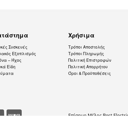
ατάστημα
Χρήσιμα
υκές Συσκευές
Τρόποι Αποστολής
ιακός Εξοπλισμός
Τρόποι Πληρωμής
όνα – Ήχος
Πολιτική Επιστροφών
κά Είδη
Πολιτική Απορρήτου
δύματα
Όροι & Προϋποθέσεις
Επίσημο Μέλος Best Electri