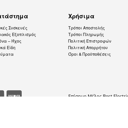
ατάστημα
Χρήσιμα
υκές Συσκευές
Τρόποι Αποστολής
ιακός Εξοπλισμός
Τρόποι Πληρωμής
όνα – Ήχος
Πολιτική Επιστροφών
κά Είδη
Πολιτική Απορρήτου
δύματα
Όροι & Προϋποθέσεις
Επίσημο Μέλος Best Electri