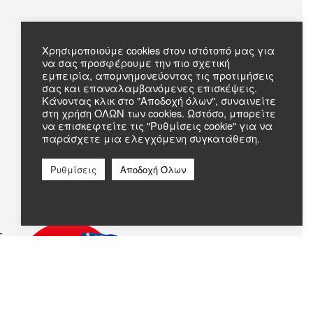
Πληροφορίες
Χρησιμοποιούμε cookies στον ιστότοπό μας για
να σας προσφέρουμε την πιο σχετική
Συχνές Ερωτήσεις
εμπειρία, απομνημονεύοντας τις προτιμήσεις
Σχετικά με εμάς
σας και επαναλαμβανόμενες επισκέψεις.
Επικοινωνία
Κάνοντας κλικ στο "Αποδοχή όλων", συναινείτε
στη χρήση ΟΛΩΝ των cookies. Ωστόσο, μπορείτε
να επισκεφτείτε τις "Ρυθμίσεις cookie" για να
παράσχετε μια ελεγχόμενη συγκατάθεση.
Ρυθμίσεις
Αποδοχή Όλων
c