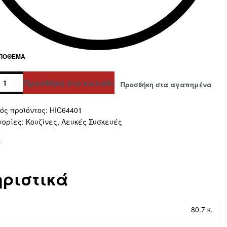
ΑΠΌΘΕΜΑ
Προσθήκη στο καλάθι
Προσθήκη στα αγαπημένα
ative:
HIC64401
γορίες:
Κουζίνες
,
Λευκές Συσκευές
E
ριστικά
80.7 κ.