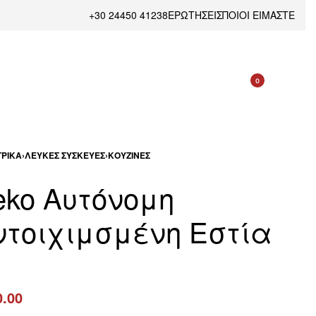
+30 24450 41238
ΕΡΩΤΗΣΕΙΣ
ΠΟΙΟΙ ΕΙΜΑΣΤΕ
0
ΡΙΚΆ
›
ΛΕΥΚΈΣ ΣΥΣΚΕΥΈΣ
›
ΚΟΥΖΊΝΕΣ
eko Aυτόνομη
ντοιχιμσμένη Εστία
0.00