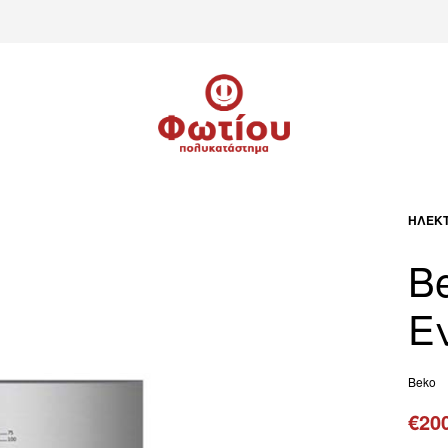
ΗΛΕΚΤ
B
E
Beko
€
20