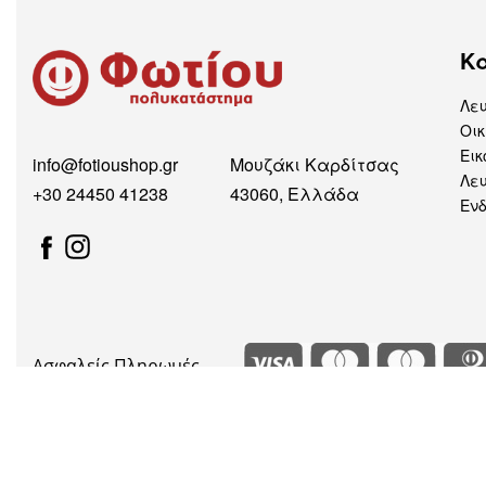
Κ
Λε
Οικ
Εικ
info@fotioushop.gr
Μουζάκι Καρδίτσας
Λευ
+30 24450 41238
43060, Ελλάδα
Εν
Ασφαλείς Πληρωμές