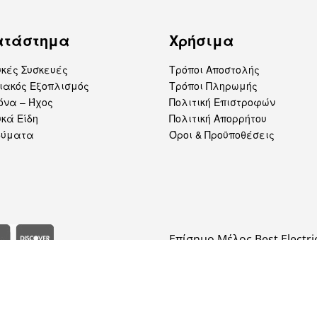
ατάστημα
Χρήσιμα
υκές Συσκευές
Τρόποι Αποστολής
ιακός Εξοπλισμός
Τρόποι Πληρωμής
όνα – Ήχος
Πολιτική Επιστροφών
κά Είδη
Πολιτική Απορρήτου
δύματα
Όροι & Προϋποθέσεις
Επίσημο Μέλος Best Electri