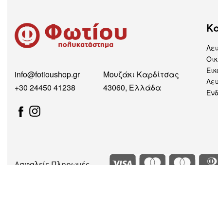
Κ
Λε
Οικ
Εικ
info@fotioushop.gr
Μουζάκι Καρδίτσας
Λευ
+30 24450 41238
43060, Ελλάδα
Εν
Ασφαλείς Πληρωμές