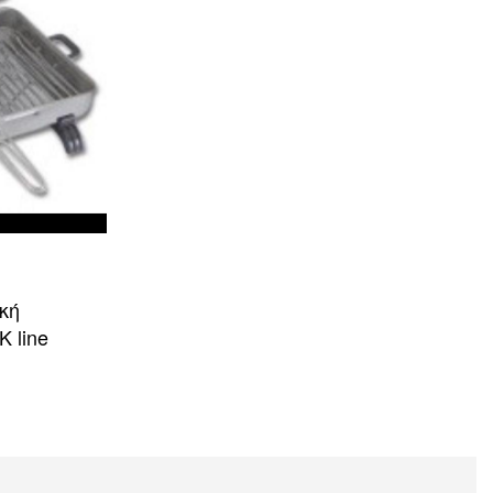
κή
 line
ΒΟΛΗ