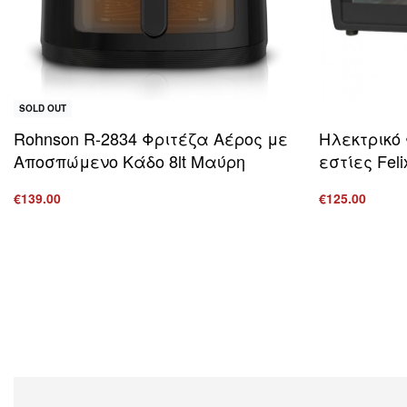
SOLD OUT
Rohnson R-2834 Φριτέζα Αέρος με
Ηλεκτρικό 
Αποσπώμενο Κάδο 8lt Μαύρη
εστίες Fel
€
139.00
€
125.00
Διαβάστε περισσότερα
Προσθήκη στ
ΠΡΟΒΟΛΗ