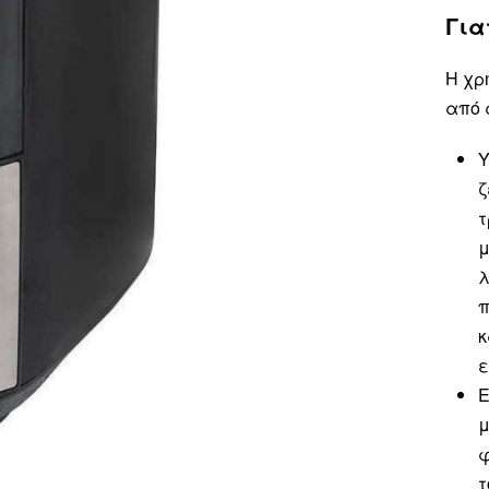
Για
Η χρ
από 
Υ
ζ
τ
μ
λ
π
κ
ε
Ε
μ
φ
τ