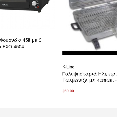
Φουρνάκι 45lt με 3
ix FXO-4504
ο καλάθι
ΠΡΟΒΟΛΗ
K-Line
Πολυψησταριά Ηλεκτρι
Γαλβανιζέ με Καπάκι -K
€
60.00
Προσθήκη στο καλάθι
ΠΡΟ