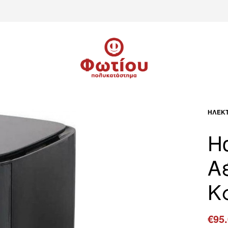
ΗΛΕΚΤ
H
Α
Κά
€
95