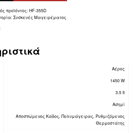
ative:
HF-355D
γορία:
Συσκευές Μαγειρέματος
E
ριστικά
Aέρος
1450 W
3.5 lt
Aσημί
Αποσπώμενος Κάδος, Πολυμάγειρας, Ρυθμιζόμενος
Θερμοστάτης