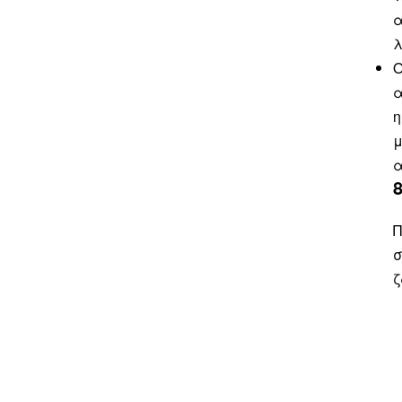
α
λ
Ο
α
η
μ
α
Π
σ
ζ