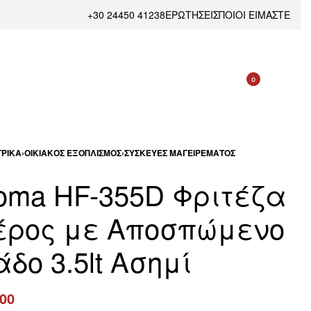
+30 24450 41238
ΕΡΩΤΗΣΕΙΣ
ΠΟΙΟΙ ΕΙΜΑΣΤΕ
0
ΡΙΚΆ
›
ΟΙΚΙΑΚΌΣ ΕΞΟΠΛΙΣΜΌΣ
›
ΣΥΣΚΕΥΈΣ ΜΑΓΕΙΡΈΜΑΤΟΣ
oma HF-355D Φριτέζα
έρος με Αποσπώμενο
δο 3.5lt Ασημί
.00