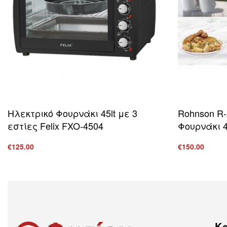
Ηλεκτρικό Φουρνάκι 45lt με 3
Rohnson R-
εστίες Felix FXO-4504
Φουρνάκι 4
€
125.00
€
150.00
Προσθήκη στο καλάθι
Προσθήκη στ
ΠΡΟΒΟΛΗ
Κ