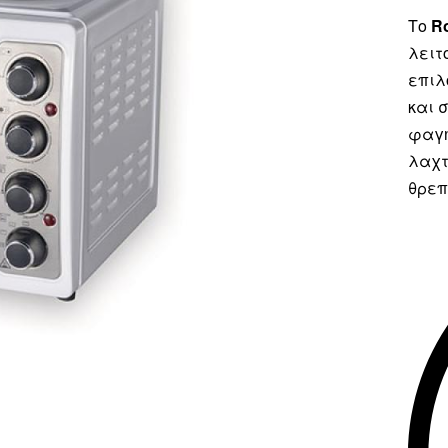
Το
R
λειτ
επιλ
και 
φαγητ
λαχτ
θρεπ