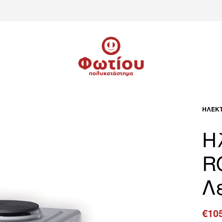
ΗΛΕΚΤ
Η
R
Λ
€
10