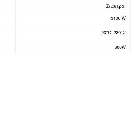
Σταθεροί
3100 W
90°C- 230°C
800W