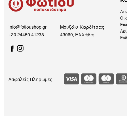
Λε
Οικ
Εικ
info@fotioushop.gr
Μουζάκι Καρδίτσας
Λευ
+30 24450 41238
43060, Ελλάδα
Εν
Ασφαλείς Πληρωμές