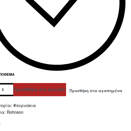
ΑΠΌΘΕΜΑ
Προσθήκη στο καλάθι
Προσθήκη στα αγαπημένα
ative:
γορία:
Φουρνάκια
τα:
Rohnson
E