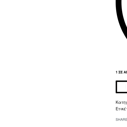
1 ΣΕ 
Altern
Κατη
Ετικέ
SHAR